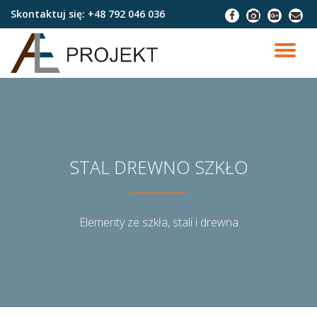
Skontaktuj się:
+48 792 046 036
fa-
fa-
fa-
fa-
facebook
camera
google-
envel
Przejdź
plus-
do
PR
square
treści
NA
STAL DREWNO SZKŁO
Elementy ze szkła, stali i drewna